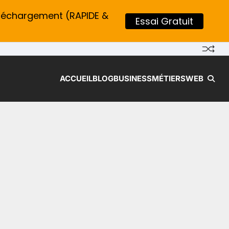
léchargement (RAPIDE &
Essai Gratuit
ACCUEIL
BLOG
BUSINESS
MÉTIERS
WEB