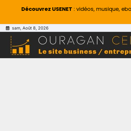
Découvrez USENET
: vidéos, musique, eb
Skip
sam, Août 8, 2026
to
content