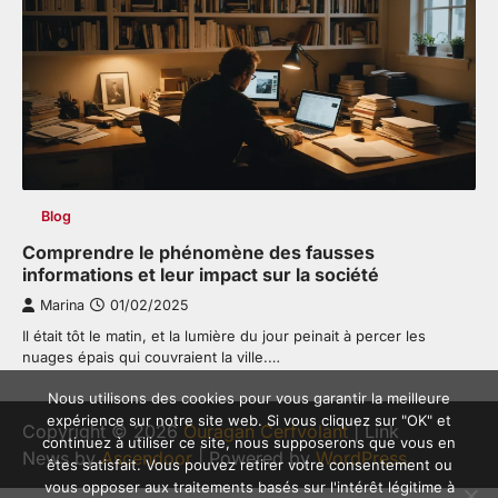
Blog
Comprendre le phénomène des fausses
informations et leur impact sur la société
Marina
01/02/2025
Il était tôt le matin, et la lumière du jour peinait à percer les
nuages épais qui couvraient la ville.…
Nous utilisons des cookies pour vous garantir la meilleure
expérience sur notre site web. Si vous cliquez sur "OK" et
Copyright © 2026
Ouragan Cerfvolant
| Link
continuez à utiliser ce site, nous supposerons que vous en
News by
Ascendoor
| Powered by
WordPress
.
êtes satisfait. Vous pouvez retirer votre consentement ou
vous opposer aux traitements basés sur l'intérêt légitime à