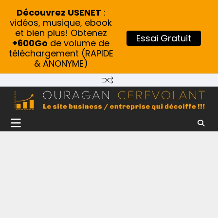
Découvrez USENET
:
vidéos, musique, ebook
et bien plus! Obtenez
Essai Gratuit
+600Go
de volume de
téléchargement (RAPIDE
& ANONYME)
Skip
to
content