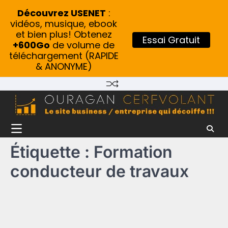
Découvrez USENET
:
vidéos, musique, ebook
et bien plus! Obtenez
Essai Gratuit
+600Go
de volume de
téléchargement (RAPIDE
& ANONYME)
Skip
to
content
Étiquette :
Formation
conducteur de travaux