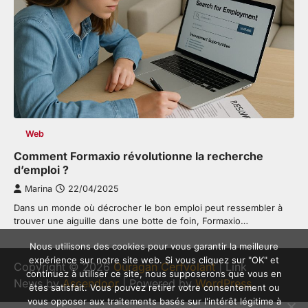
Web
Comment Formaxio révolutionne la recherche
d’emploi ?
Marina
22/04/2025
Dans un monde où décrocher le bon emploi peut ressembler à
trouver une aiguille dans une botte de foin, Formaxio…
Nous utilisons des cookies pour vous garantir la meilleure
expérience sur notre site web. Si vous cliquez sur "OK" et
Copyright © 2026
Ouragan Cerfvolant
| Link
continuez à utiliser ce site, nous supposerons que vous en
News by
Ascendoor
| Powered by
WordPress
.
êtes satisfait. Vous pouvez retirer votre consentement ou
vous opposer aux traitements basés sur l'intérêt légitime à