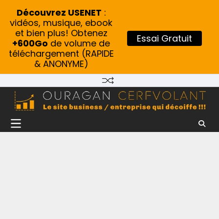
Découvrez USENET
:
vidéos, musique, ebook
et bien plus! Obtenez
Essai Gratuit
+600Go
de volume de
téléchargement (RAPIDE
& ANONYME)
Skip
to
content