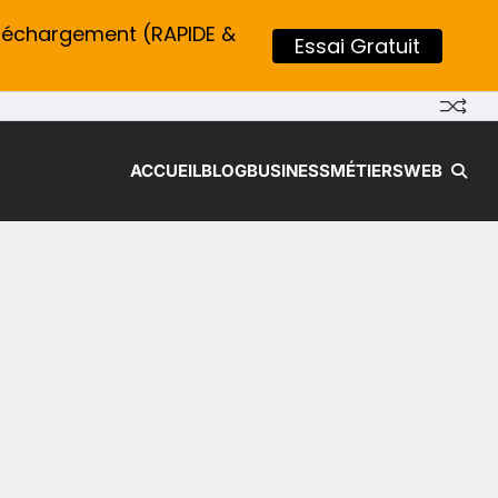
léchargement (RAPIDE &
Essai Gratuit
ACCUEIL
BLOG
BUSINESS
MÉTIERS
WEB