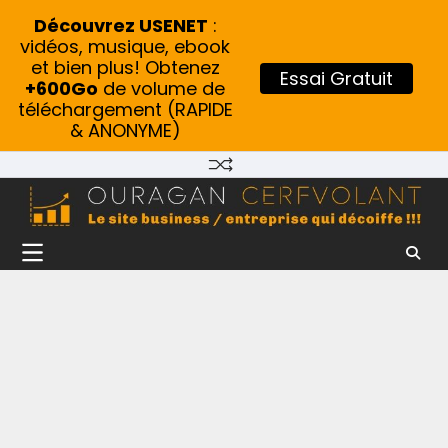
Découvrez USENET
:
vidéos, musique, ebook
et bien plus! Obtenez
Essai Gratuit
+600Go
de volume de
téléchargement (RAPIDE
& ANONYME)
Skip
to
content