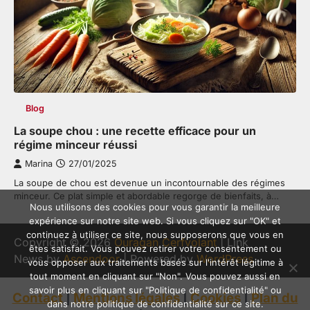
Blog
La soupe chou : une recette efficace pour un
régime minceur réussi
Marina
27/01/2025
La soupe de chou est devenue un incontournable des régimes
minceur. Ce plat simple et abordable regorge de bienfaits, à…
Nous utilisons des cookies pour vous garantir la meilleure
expérience sur notre site web. Si vous cliquez sur "OK" et
continuez à utiliser ce site, nous supposerons que vous en
Copyright © 2026
Ouragan Cerfvolant
| Link
êtes satisfait. Vous pouvez retirer votre consentement ou
News by
Ascendoor
| Powered by
WordPress
.
vous opposer aux traitements basés sur l'intérêt légitime à
tout moment en cliquant sur "Non". Vous pouvez aussi en
savoir plus en cliquant sur "Politique de confidentialité" ou
Contact
|
Mentions légales
|
Cookies
|
Plan du
dans notre politique de confidentialité sur ce site.