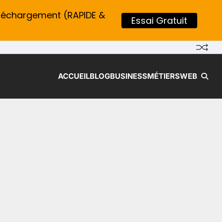
léchargement (RAPIDE &
Essai Gratuit
ACCUEIL
BLOG
BUSINESS
MÉTIERS
WEB