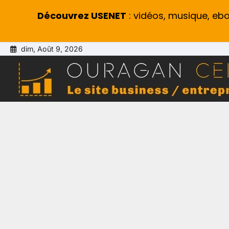
Découvrez USENET
: vidéos, musique, eb
Skip
dim, Août 9, 2026
to
content