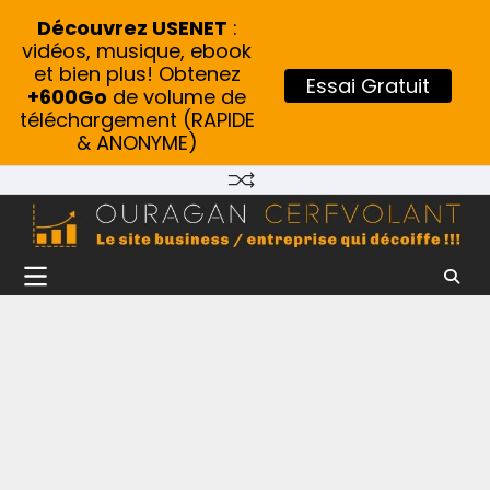
Découvrez USENET
:
vidéos, musique, ebook
et bien plus! Obtenez
Essai Gratuit
+600Go
de volume de
téléchargement (RAPIDE
& ANONYME)
Skip
to
content