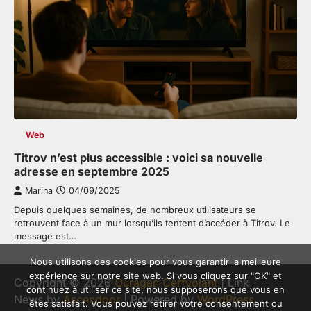
Web
Titrov n’est plus accessible : voici sa nouvelle
adresse en septembre 2025
Marina
04/09/2025
Depuis quelques semaines, de nombreux utilisateurs se
retrouvent face à un mur lorsqu’ils tentent d’accéder à Titrov. Le
message est…
Nous utilisons des cookies pour vous garantir la meilleure
expérience sur notre site web. Si vous cliquez sur "OK" et
Copyright © 2026
Ouragan Cerfvolant
| Link
continuez à utiliser ce site, nous supposerons que vous en
News by
Ascendoor
| Powered by
WordPress
.
êtes satisfait. Vous pouvez retirer votre consentement ou