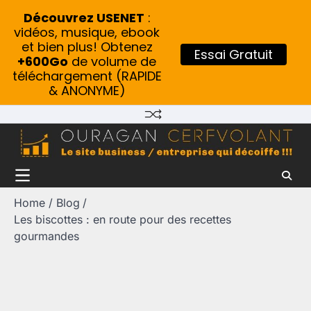
Découvrez USENET
:
vidéos, musique, ebook
et bien plus! Obtenez
Essai Gratuit
+600Go
de volume de
téléchargement (RAPIDE
& ANONYME)
Skip
to
content
Home
Blog
Les biscottes : en route pour des recettes
gourmandes