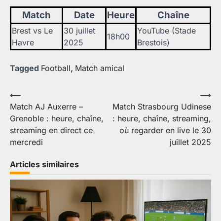
Match
Date
Heure
Chaîne
Brest vs Le
30 juillet
YouTube (Stade
18h00
Havre
2025
Brestois)
Tagged
Football
,
Match amical
Navigation
⟵
⟶
Match AJ Auxerre –
Match Strasbourg Udinese
de
Grenoble : heure, chaîne,
: heure, chaîne, streaming,
l’article
streaming en direct ce
où regarder en live le 30
mercredi
juillet 2025
Articles similaires