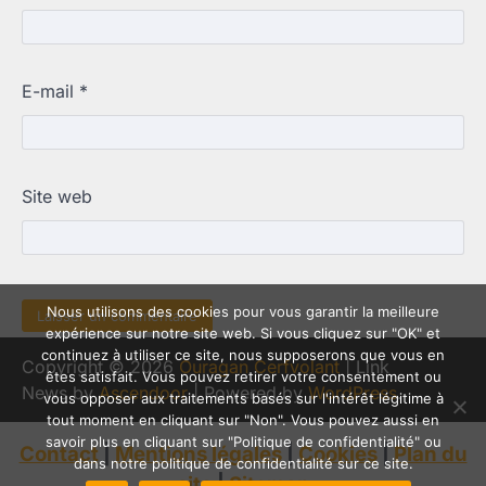
E-mail
*
Site web
Nous utilisons des cookies pour vous garantir la meilleure
expérience sur notre site web. Si vous cliquez sur "OK" et
continuez à utiliser ce site, nous supposerons que vous en
Copyright © 2026
Ouragan Cerfvolant
| Link
êtes satisfait. Vous pouvez retirer votre consentement ou
News by
Ascendoor
| Powered by
WordPress
.
vous opposer aux traitements basés sur l'intérêt légitime à
tout moment en cliquant sur "Non". Vous pouvez aussi en
savoir plus en cliquant sur "Politique de confidentialité" ou
Contact
|
Mentions légales
|
Cookies
|
Plan du
dans notre politique de confidentialité sur ce site.
site
|
Sitemap