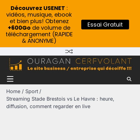
Découvrez USENET
:
vidéos, musique, ebook
et bien plus! Obtenez
Essai Gratuit
+600Go
de volume de
téléchargement (RAPIDE
& ANONYME)
Skip
to
content
Home
Sport
Streaming Stade Brestois vs Le Havre : heure,
diffusion, comment regarder en live