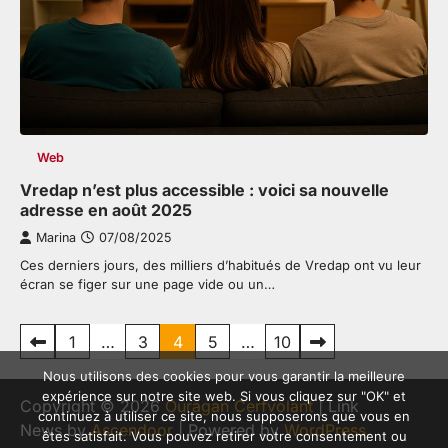
Web
Vredap n’est plus accessible : voici sa nouvelle
adresse en août 2025
Marina
07/08/2025
Ces derniers jours, des milliers d’habitués de Vredap ont vu leur
écran se figer sur une page vide ou un…
Pagination
1
…
3
4
5
…
10
des
Nous utilisons des cookies pour vous garantir la meilleure
expérience sur notre site web. Si vous cliquez sur "OK" et
publications
Copyright © 2026
Ouragan Cerfvolant
| Link
continuez à utiliser ce site, nous supposerons que vous en
News by
Ascendoor
| Powered by
WordPress
.
êtes satisfait. Vous pouvez retirer votre consentement ou