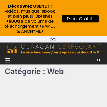
Découvrez USENET
:
vidéos, musique, ebook
et bien plus! Obtenez
Essai Gratuit
+600Go
de volume de
téléchargement (RAPIDE
& ANONYME)
Skip
to
content
Catégorie :
Web