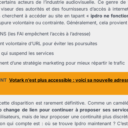
 certains acteurs de l’industrie audiovisuelle. Ce genre de v
e viseur des autorités et des fournisseurs d’accès à intern
urs cherchent à accéder au site en tapant «
ipdro ne fonctio
upure volontaire ou contrainte. Généralement, cela provient 
NS (les FAI empêchent l’accès à l’adresse)
t volontaire d’URL pour éviter les poursuites
 qui suspend les services
ent d’une stratégie marketing pour mieux répartir le trafic
ENT
Votark n’est plus accessible : voici sa nouvelle adr
 cette disparition est rarement définitive. Comme un camé
o change de lien pour continuer à proposer ses servic
lisateurs, mais de leur proposer une continuité plus discrèt
tion qui compte est : où se trouve Ipdro maintenant ? C’es