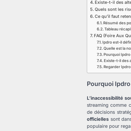
Existe-t-il des alt
Quels sont les ri
Ce qu’il faut rete
Résumé des poi
Tableau récapit
FAQ (Foire Aux Que
Ipdro est-il déf
Quelle est la 
Pourquoi Ipdro
Existe-t-il des 
Regarder Ipdro e
Pourquoi Ipdro 
L’inaccessibilité s
streaming comme cel
de décisions straté
officielles
sont dans
populaire pour regar