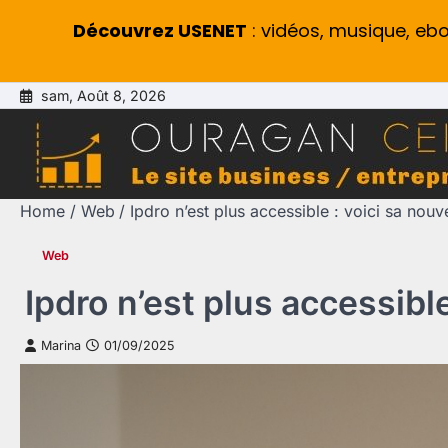
Découvrez USENET
: vidéos, musique, eb
Skip
sam, Août 8, 2026
to
content
Home
Web
Ipdro n’est plus accessible : voici sa no
Web
Ipdro n’est plus accessib
Marina
01/09/2025