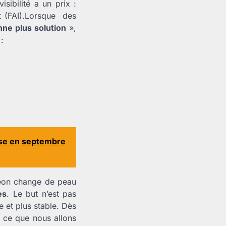
isibilité a un prix :
et (FAI).Lorsque des
nne plus solution
»,
:
esse en septembre
léon change de peau
es
. Le but n’est pas
e et plus stable. Dès
t ce que nous allons