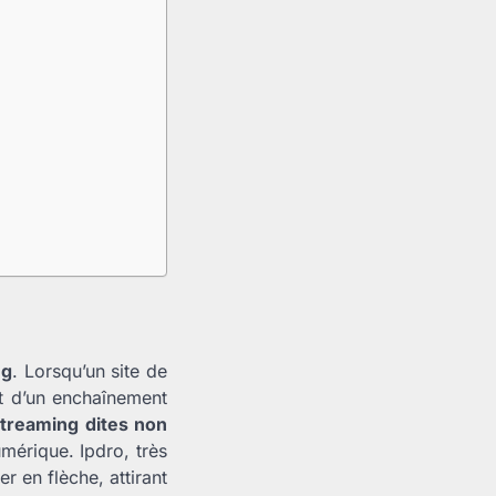
ug
. Lorsqu’un site de
nt d’un enchaînement
treaming dites non
érique. Ipdro, très
r en flèche, attirant