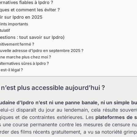
ernatives fiables à Ipdro ?
sques et comment les éviter ?
nir sur Ipdro en 2025
nts importants
ulatif
stions : tout savoir sur Ipdro)
initivement fermé ?
nouvelle adresse d’Ipdro en septembre 2025 ?
 ne marche plus chez moi ?
alternatives sûres à Ipdro ?
st-il légal ?
n’est plus accessible aujourd’hui ?
oudaine d’Ipdro n’est ni une panne banale, ni un simple b
ui-ci disparaît du jour au lendemain, cela résulte souve
giques et de contraintes extérieures. Les
plateformes de s
 une course permanente contre les mesures de censure num
der des films récents gratuitement, a vu sa notoriété grimpe