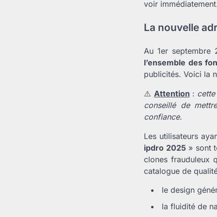
voir immédiatement
La nouvelle adr
Au 1er septembre
l’ensemble des fon
publicités. Voici la
⚠️
Attention
:
cette
conseillé de mettr
confiance.
Les utilisateurs a
ipdro 2025
» sont t
clones frauduleux q
catalogue de qualité
le design génér
la fluidité de n