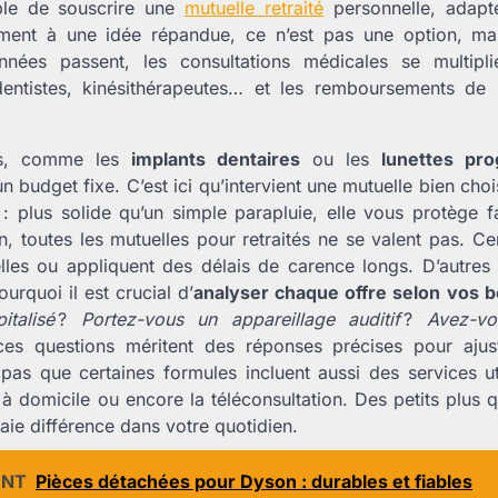
ble de souscrire une
mutuelle retraité
personnelle, adapt
rement à une idée répandue, ce n’est pas une option, ma
nées passent, les consultations médicales se multiplie
dentistes, kinésithérapeutes… et les remboursements de 
es, comme les
implants dentaires
ou les
lunettes pro
 budget fixe. C’est ici qu’intervient une mutuelle bien cho
é : plus solide qu’un simple parapluie, elle vous protège 
on, toutes les mutuelles pour retraités ne se valent pas. Ce
elles ou appliquent des délais de carence longs. D’autres g
urquoi il est crucial d’
analyser chaque offre selon vos b
italisé
?
Portez-vous un appareillage auditif
?
Avez-vo
ces questions méritent des réponses précises pour ajus
 pas que certaines formules incluent aussi des services u
 à domicile ou encore la téléconsultation. Des petits plus 
aie différence dans votre quotidien.
ENT
Pièces détachées pour Dyson : durables et fiables