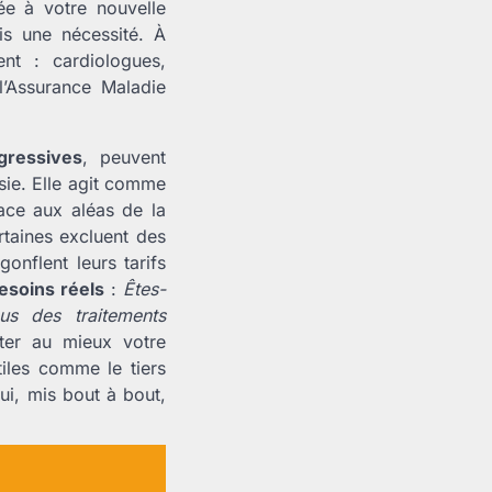
ée à votre nouvelle
is une nécessité. À
nt : cardiologues,
l’Assurance Maladie
gressives
, peuvent
isie. Elle agit comme
face aux aléas de la
rtaines excluent des
onflent leurs tarifs
esoins réels
:
Êtes-
us des traitements
ter au mieux votre
tiles comme le tiers
qui, mis bout à bout,