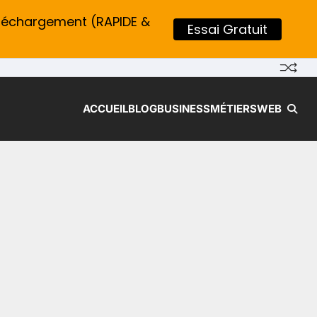
léchargement (RAPIDE &
Essai Gratuit
ACCUEIL
BLOG
BUSINESS
MÉTIERS
WEB