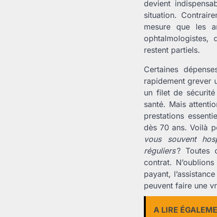
devient indispensa
situation. Contrai
mesure que les an
ophtalmologistes, 
restent partiels.
Certaines dépens
rapidement grever un
un filet de sécurit
santé. Mais attenti
prestations essenti
dès 70 ans. Voilà po
vous souvent hosp
réguliers
? Toutes 
contrat. N’oublions
payant, l’assistance
peuvent faire une vr
A LIRE ÉGALEM