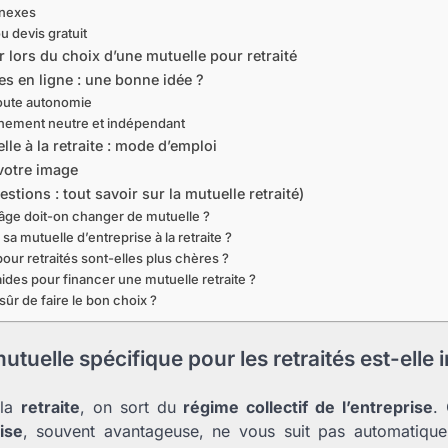
nnexes
u devis gratuit
r lors du choix d’une mutuelle pour retraité
es en ligne : une bonne idée ?
oute autonomie
ement neutre et indépendant
le à la retraite : mode d’emploi
votre image
stions : tout savoir sur la mutuelle retraité)
l âge doit-on changer de mutuelle ?
sa mutuelle d’entreprise à la retraite ?
our retraités sont-elles plus chères ?
 aides pour financer une mutuelle retraite ?
ûr de faire le bon choix ?
tuelle spécifique pour les retraités est-elle 
 la
retraite
, on sort du
régime collectif de l’entreprise
.
ise
, souvent avantageuse, ne vous suit pas automatiquem