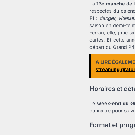
La
13e manche de l
respectés du calendr
F1
:
danger, vitesse,
saison en demi-tei
Ferrari, elle, joue 
cartes. Et cette an
départ du Grand Prix
A LIRE ÉGALEM
streaming gratui
Horaires et dét
Le
week-end du Gr
connaître pour suiv
Format et pro