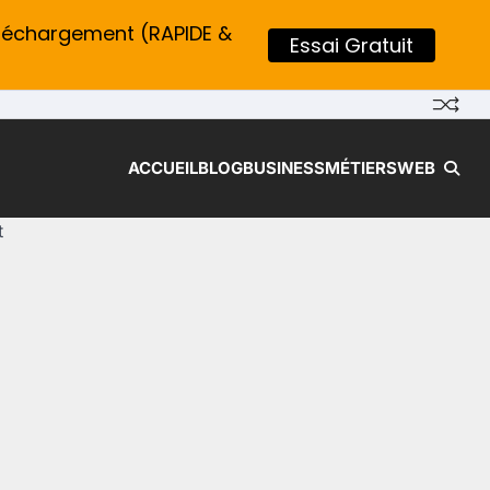
léchargement (RAPIDE &
Essai Gratuit
ACCUEIL
BLOG
BUSINESS
MÉTIERS
WEB
t