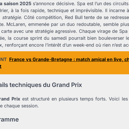
a saison 2025
s’annonce décisive. Spa est l’un des circuits
ier, à la fois rapide, technique et imprévisible. Il incarne à
 stratégie
. Côté compétition, Red Bull tente de se redress
nte. McLaren, emmenée par un duo redoutable, semble plus 
sa carte avec une stratégie agressive. Chaque virage de Spa 
née, la course sprint du samedi pourrait bien bouleverser le
, renforçant encore l’intérêt d’un week-end où rien n’est ac
ENT
France vs Grande-Bretagne : match amical en live, ch
t
ails techniques du Grand Prix
and Prix
est structuré en plusieurs temps forts. Voici les
re chaque session.
gramme