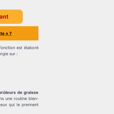
enant
te » ?
fonction est élaboré
rgie sur :
brûleurs de graisse
ans une routine bien-
ceux qui le prennent