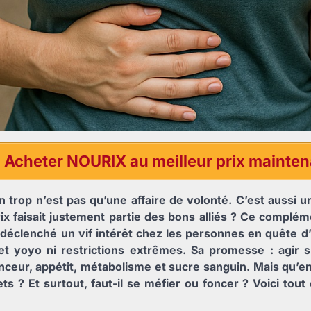
Acheter NOURIX au meilleur prix maint
en trop n’est pas qu’une affaire de volonté. C’est aussi u
rix faisait justement partie des bons alliés ? Ce complém
a déclenché un vif intérêt chez les personnes en quête d
fet yoyo ni restrictions extrêmes. Sa promesse : agir su
nceur, appétit, métabolisme et sucre sanguin. Mais qu’en
ts ? Et surtout, faut-il se méfier ou foncer ? Voici tout c