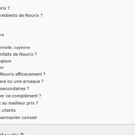
rix ?
grédients de Nourix ?
dre
nnelle, cayenne
nfaits de Nourix ?
ogique
les
Nourix efficacement ?
icace ou une arnaque ?
s secondaires ?
er ce complément ?
 au meilleur prix ?
 clients
pharmacien conseil