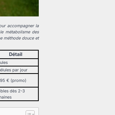
pour accompagner la
, le métabolisme des
 une méthode douce et
Détail
ules
élules par jour
,95 € (promo)
ibles dès 2-3
maines