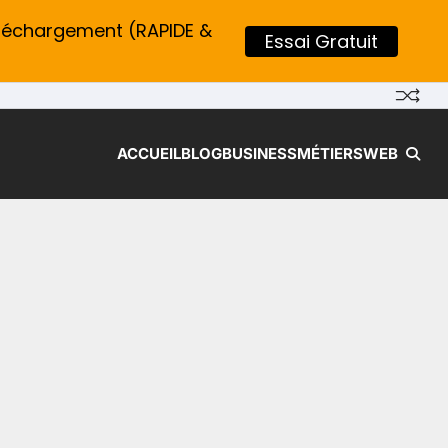
léchargement (RAPIDE &
Essai Gratuit
ACCUEIL
BLOG
BUSINESS
MÉTIERS
WEB