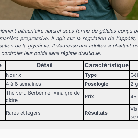
lément alimentaire naturel sous forme de gélules conçu 
anière progressive. Il agit sur la régulation de l’appétit
lisation de la glycémie. Il s’adresse aux adultes souhaitant
 contrôler leur poids sans régime drastique.
e
Détail
Caractéristique
Nourix
Type
Gél
4 à 8 semaines
Posologie
2 g
Thé vert, Berbérine, Vinaigre de
Prix
49
cidre
Vis
Rares et légers
Résultats
se