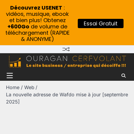
Découvrez USENET
:
vidéos, musique, ebook
et bien plus! Obtenez
Essai Gratuit
+600Go
de volume de
téléchargement (RAPIDE
& ANONYME)
Skip
to
content
Home
Web
La nouvelle adresse de Wafdo mise à jour [septembre
2025]