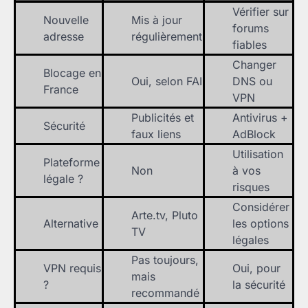
Vérifier sur
Nouvelle
Mis à jour
forums
adresse
régulièrement
fiables
Changer
Blocage en
Oui, selon FAI
DNS ou
France
VPN
Publicités et
Antivirus +
Sécurité
faux liens
AdBlock
Utilisation
Plateforme
Non
à vos
légale ?
risques
Considérer
Arte.tv, Pluto
Alternative
les options
TV
légales
Pas toujours,
VPN requis
Oui, pour
mais
?
la sécurité
recommandé