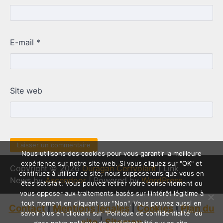
E-mail
*
Site web
Nous utilisons des cookies pour vous garantir la meilleure
expérience sur notre site web. Si vous cliquez sur "OK" et
Copyright © 2026
Ouragan Cerfvolant
| Link
continuez à utiliser ce site, nous supposerons que vous en
News by
Ascendoor
| Powered by
WordPress
.
êtes satisfait. Vous pouvez retirer votre consentement ou
vous opposer aux traitements basés sur l'intérêt légitime à
tout moment en cliquant sur "Non". Vous pouvez aussi en
Contact
|
Mentions légales
|
Cookies
|
Plan du
savoir plus en cliquant sur "Politique de confidentialité" ou
site
|
Sitemap