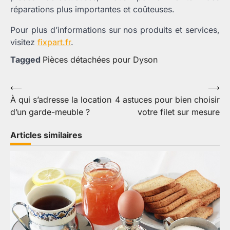
réparations plus importantes et coûteuses.
Pour plus d’informations sur nos produits et services,
visitez
fixpart.fr
.
Tagged
Pièces détachées pour Dyson
Navigation
⟵
⟶
À qui s’adresse la location
4 astuces pour bien choisir
de
d’un garde-meuble ?
votre filet sur mesure
l’article
Articles similaires