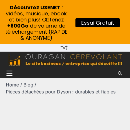
Découvrez USENET
:
vidéos, musique, ebook
et bien plus! Obtenez
Essai Gratuit
+600Go
de volume de
téléchargement (RAPIDE
& ANONYME)
Skip
to
content
Home
Blog
Pièces détachées pour Dyson : durables et fiables