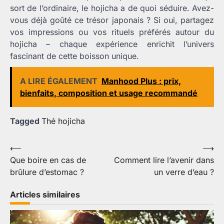
sort de l’ordinaire, le hojicha a de quoi séduire. Avez-
vous déjà goûté ce trésor japonais ? Si oui, partagez
vos impressions ou vos rituels préférés autour du
hojicha – chaque expérience enrichit l’univers
fascinant de cette boisson unique.
A LIRE ÉGALEMENT
Manhood Plus : prix,
bienfaits, composition et usage recommandé
Tagged
Thé hojicha
Navigation
⟵
⟶
Que boire en cas de
Comment lire l’avenir dans
de
brûlure d’estomac ?
un verre d’eau ?
l’article
Articles similaires