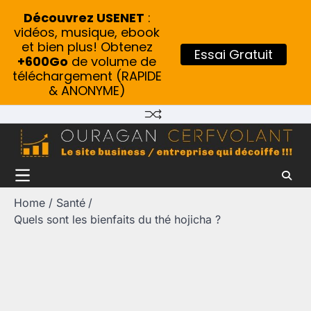
Découvrez USENET
:
vidéos, musique, ebook
et bien plus! Obtenez
Essai Gratuit
+600Go
de volume de
téléchargement (RAPIDE
& ANONYME)
Skip
to
content
Home
Santé
Quels sont les bienfaits du thé hojicha ?