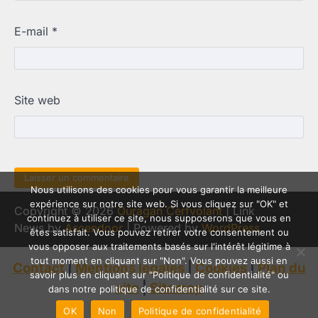
E-mail
*
Site web
Nous utilisons des cookies pour vous garantir la meilleure
expérience sur notre site web. Si vous cliquez sur "OK" et
Copyright © 2026
Ouragan Cerfvolant
| Link
continuez à utiliser ce site, nous supposerons que vous en
News by
Ascendoor
| Powered by
WordPress
.
êtes satisfait. Vous pouvez retirer votre consentement ou
vous opposer aux traitements basés sur l'intérêt légitime à
tout moment en cliquant sur "Non". Vous pouvez aussi en
Contact
|
Mentions légales
|
Cookies
|
Plan du
savoir plus en cliquant sur "Politique de confidentialité" ou
site
|
Sitemap
dans notre politique de confidentialité sur ce site.
OK
Non
Politique de confidentialité