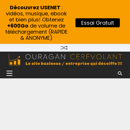
Découvrez USENET
:
vidéos, musique, ebook
et bien plus! Obtenez
Essai Gratuit
+600Go
de volume de
téléchargement (RAPIDE
& ANONYME)
Skip
to
content