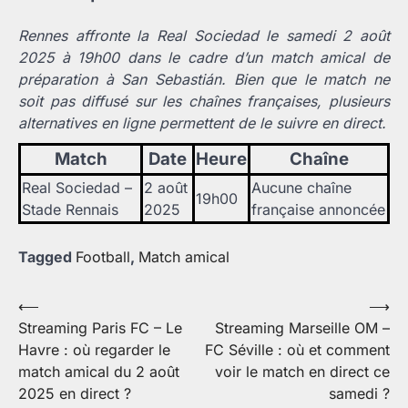
Rennes affronte la Real Sociedad le samedi 2 août
2025 à 19h00 dans le cadre d’un match amical de
préparation à San Sebastián. Bien que le match ne
soit pas diffusé sur les chaînes françaises, plusieurs
alternatives en ligne permettent de le suivre en direct.
Match
Date
Heure
Chaîne
Real Sociedad –
2 août
Aucune chaîne
19h00
Stade Rennais
2025
française annoncée
Tagged
Football
,
Match amical
Navigation
⟵
⟶
Streaming Paris FC – Le
Streaming Marseille OM –
de
Havre : où regarder le
FC Séville : où et comment
l’article
match amical du 2 août
voir le match en direct ce
2025 en direct ?
samedi ?