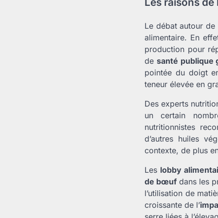
Les raisons de 
Le débat autour de
alimentaire. En effe
production pour ré
de
santé publique 
pointée du doigt e
teneur élevée en gra
Des experts nutriti
un certain nombre
nutritionnistes r
d’autres huiles vé
contexte, de plus e
Les
lobby alimenta
de bœuf
dans les pr
l’utilisation de ma
croissante de l’
impa
serre liées à l’éleva