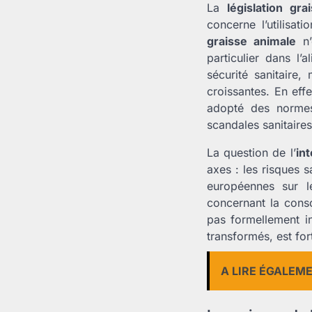
La
législation gra
concerne l’utilisat
graisse animale
n’
particulier dans l’
sécurité sanitaire
croissantes. En eff
adopté des norme
scandales sanitaires
La question de l’
in
axes : les risques 
européennes sur 
concernant la cons
pas formellement i
transformés, est fo
A LIRE ÉGALEM