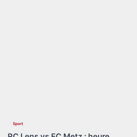
Sport
RC Lens vs FC Metz : heure,