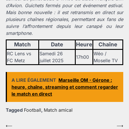
d’Avion. Guichets fermés pour cet événement estival.
Mais bonne nouvelle : il est retransmis en direct sur
plusieurs chaînes régionales, permettant aux fans de
suivre l’affrontement depuis leur canapé ou leur
smartphone.
Match
Date
Heure
Chaîne
RC Lens vs
Samedi 26
Wéo /
17h00
FC Metz
juillet 2025
Moselle TV
A LIRE ÉGALEMENT
Marseille OM - Gérone :
heure, chaîne, streaming et comment regarder
le match en direct
Tagged
Football
,
Match amical
Navigation
⟵
⟶