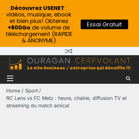
Découvrez USENET
:
vidéos, musique, ebook
et bien plus! Obtenez
Essai Gratuit
+600Go
de volume de
téléchargement (RAPIDE
& ANONYME)
Skip
to
content
Home
Sport
RC Lens vs FC Metz : heure, chaîne, diffusion TV et
streaming du match amical