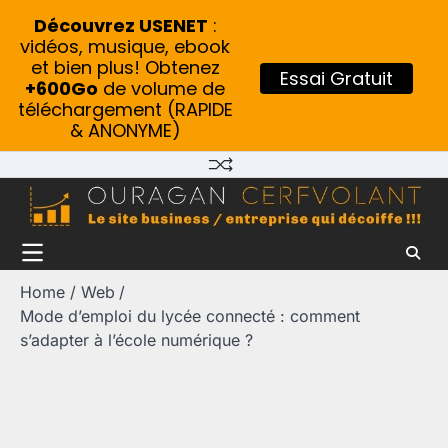
Découvrez USENET
:
vidéos, musique, ebook
et bien plus! Obtenez
Essai Gratuit
+600Go
de volume de
téléchargement (RAPIDE
& ANONYME)
Skip
to
content
Home
Web
Mode d’emploi du lycée connecté : comment
s’adapter à l’école numérique ?