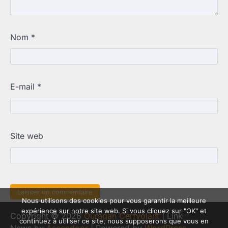
Nom
*
E-mail
*
Site web
Nous utilisons des cookies pour vous garantir la meilleure
expérience sur notre site web. Si vous cliquez sur "OK" et
Copyright © 2026
Ouragan Cerfvolant
| Link
continuez à utiliser ce site, nous supposerons que vous en
News by
Ascendoor
| Powered by
WordPress
.