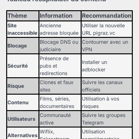
Thème
Information
Recommandation
Site
Ancienne
Utiliser la nouvelle
inaccessible
adresse bloquée
URL pigraz.vc
Blocage DNS ou
Contourner avec un
Blocage
judiciaire
VPN
Présence de
Installer un
Sécurité
pubs et
adblocker
redirections
Clones et faux
Suivre les canaux
Risque
sites
officiels
Films, séries,
Utilisation à vos
Contenu
documentaires
risques
Communauté
Suivre les groupes
Utilisateurs
active
Telegram
Wiflix,
Utilisation
Alternatives