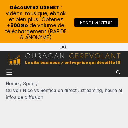
Découvrez USENET
:
vidéos, musique, ebook
et bien plus! Obtenez
Essai Gratuit
+600Go
de volume de
téléchargement (RAPIDE
& ANONYME)
Skip
to
content
Home
Sport
Où voir Nice vs Benfica en direct : streaming, heure et
infos de diffusion