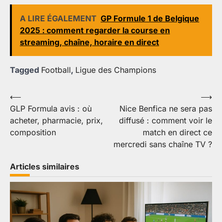
A LIRE ÉGALEMENT
GP Formule 1 de Belgique
2025 : comment regarder la course en
streaming, chaîne, horaire en direct
Tagged
Football
,
Ligue des Champions
Navigation
⟵
⟶
GLP Formula avis : où
Nice Benfica ne sera pas
de
acheter, pharmacie, prix,
diffusé : comment voir le
l’article
composition
match en direct ce
mercredi sans chaîne TV ?
Articles similaires