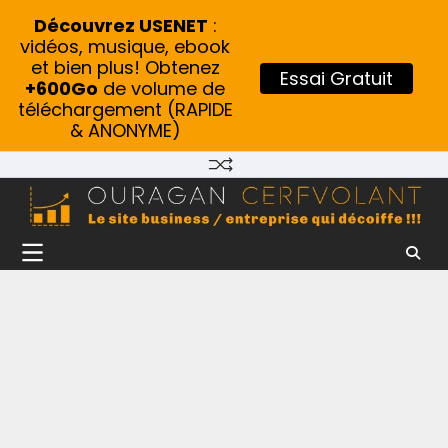
Découvrez USENET
:
vidéos, musique, ebook
et bien plus! Obtenez
Essai Gratuit
+600Go
de volume de
téléchargement (RAPIDE
& ANONYME)
Skip
to
content