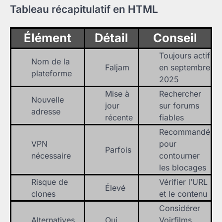
Tableau récapitulatif en HTML
Élément
Détail
Conseil
Toujours actif
Nom de la
Faljam
en septembre
plateforme
2025
Mise à
Rechercher
Nouvelle
jour
sur forums
adresse
récente
fiables
Recommandé
VPN
pour
Parfois
nécessaire
contourner
les blocages
Risque de
Vérifier l’URL
Élevé
clones
et le contenu
Considérer
Alternatives
Oui
Voirfilms,