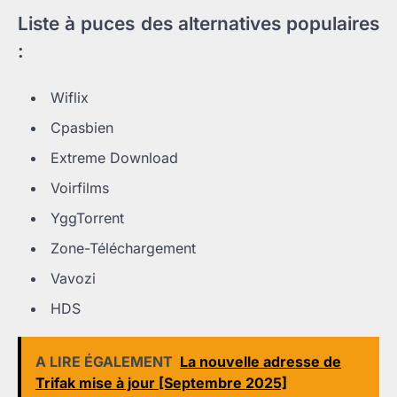
Liste à puces des alternatives populaires
:
Wiflix
Cpasbien
Extreme Download
Voirfilms
YggTorrent
Zone-Téléchargement
Vavozi
HDS
A LIRE ÉGALEMENT
La nouvelle adresse de
Trifak mise à jour [Septembre 2025]